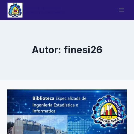
Saltar
al
contenido
Autor: finesi26