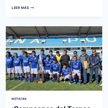
169
LEER MÁS
AÑOS
DE
HISTORIA,
FORMACIÓN
Y
VISIÓN
EN
UNA
PUNO
NOTICIAS